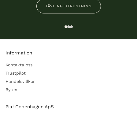
TÄVLING UTRUSTNING
1
2
3
Information
Kontakta oss
Trustpilot
Handelsvillkor
Byten
Piaf Copenhagen ApS
Sjöväg 43B
2791 Dragör
Sverige