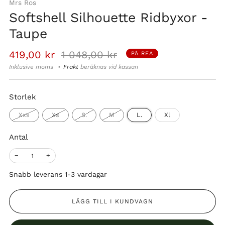
Mrs Ros
Softshell Silhouette Ridbyxor -
Taupe
Normalpris
Reapris
419,00 kr
1 048,00 kr
PÅ REA
Inklusive moms
Frakt
beräknas vid kassan
Storlek
Xxs
Xs
S.
M
L.
Xl
Antal
−
+
Snabb leverans 1-3 vardagar
LÄGG TILL I KUNDVAGN