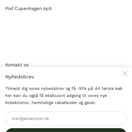
Piaf Copenhagen ApS
Søvej 43B
2791 Dragør
Danmark
CVR: 43473514
Kontakt os
Nyhedsbrev
info@piafcopenhagen.com
+45 31 21 90 08
(
Tilmeld dig vores nyhedsbrev og få -10% på dit første køb
Facebook
Instagram
Snapchat
Tiktok
her kan du også få eksklusivt adgang til vores nye
kollektioner, hemmelige rabatkoder og gaver.
Em