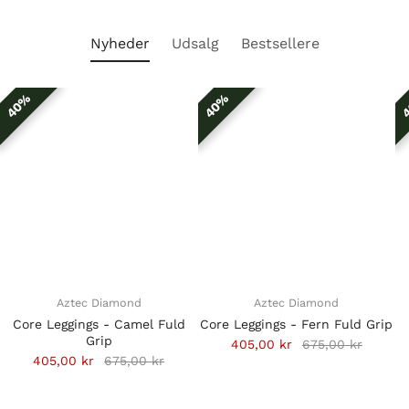
Nyheder
Udsalg
Bestsellere
40%
40%
40%
40%
4
4
Aztec Diamond
Aztec Diamond
Core Leggings - Camel Fuld
Core Leggings - Fern Fuld Grip
Grip
405,00 kr
675,00 kr
405,00 kr
675,00 kr